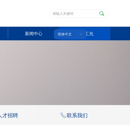
끠
新闻中心
关于汇允
简体中文
ꀅ
人才招聘
ꂅ
联系我们